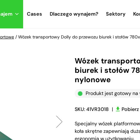
najem
Cases
Dlaczego wynajem?
Sektory
Ko
portowe
/
Wózek transportowy Dolly do przewozu biurek i stołów 7
Wózek transporto
biurek i stołów
nylonowe
Produkt jest gotowy n
SKU: 41VR3018
|
Pobierz
Specjalny wózek platformowy
koła skrętne zapewniają duż
ergonomia w użytkowaniu.