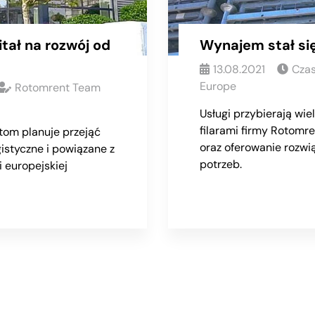
tał na rozwój od
Wynajem stał się
13.08.2021
Czas
Europe
Rotomrent Team
Usługi przybierają wie
filarami firmy Rotomre
otom planuje przejąć
oraz oferowanie rozw
gistyczne i powiązane z
potrzeb.
i europejskiej