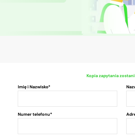
Kopia zapytania zostan
Imię i Nazwisko*
Naz
Numer telefonu*
Adre