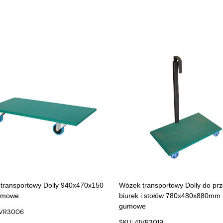
transportowy Dolly 940x470x150
Wózek transportowy Dolly do pr
umowe
biurek i stołów 780x480x880mm 
gumowe
1VR3006
SKU: 41VR3019