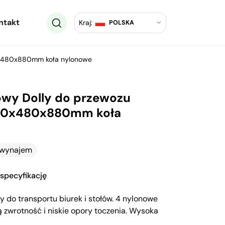
ntakt
Kraj:
POLSKA
80x480x880mm koła nylonowe
wy Dolly do przewozu
 780x480x880mm koła
a wynajem
 specyfikację
 do transportu biurek i stołów. 4 nylonowe
ą zwrotność i niskie opory toczenia. Wysoka