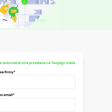
ie automatycznie przesłana na Twojego maila
wa firmy*
s email*