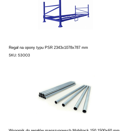
Regał na opony typu PSR 2343x1078x787 mm
SKU: 53003
Wspornik do regałów magazynowych Mobilrack 150 1500×60 mm