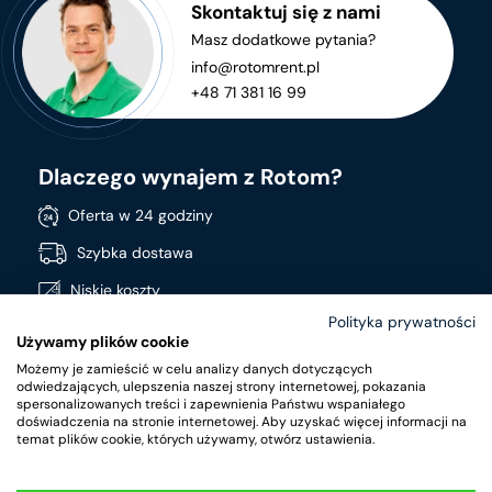
Skontaktuj się z nami
Masz dodatkowe pytania?
info@rotomrent.pl
+48 71 381 16 99
Dlaczego wynajem z Rotom?
Oferta w 24 godziny
Szybka dostawa
Niskie koszty
Polityka prywatności
Stała dostępność produktów
Używamy plików cookie
Szeroki asortyment
Możemy je zamieścić w celu analizy danych dotyczących
odwiedzających, ulepszenia naszej strony internetowej, pokazania
Produkty wysokiej jakości
spersonalizowanych treści i zapewnienia Państwu wspaniałego
doświadczenia na stronie internetowej. Aby uzyskać więcej informacji na
temat plików cookie, których używamy, otwórz ustawienia.