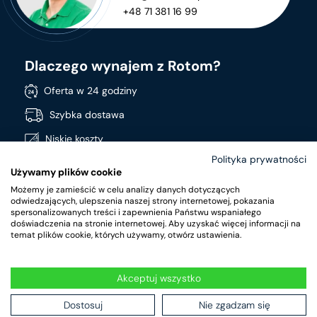
+48 71 381 16 99
Dlaczego wynajem z Rotom?
Oferta w 24 godziny
Szybka dostawa
Niskie koszty
Polityka prywatności
Stała dostępność produktów
Używamy plików cookie
Szeroki asortyment
Możemy je zamieścić w celu analizy danych dotyczących
odwiedzających, ulepszenia naszej strony internetowej, pokazania
Produkty wysokiej jakości
spersonalizowanych treści i zapewnienia Państwu wspaniałego
doświadczenia na stronie internetowej. Aby uzyskać więcej informacji na
temat plików cookie, których używamy, otwórz ustawienia.
Akceptuj wszystko
RotomRent Copyright 2024.
|
Polityka prywatności
|
Warunki
wynajmu
Dostosuj
Nie zgadzam się