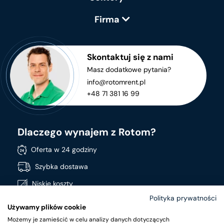
Firma
Skontaktuj się z nami
Masz dodatkowe pytania?
info@rotomrent.pl
+48 71 381 16 99
Dlaczego wynajem z Rotom?
Oferta w 24 godziny
Szybka dostawa
Niskie koszty
Polityka prywatności
Stała dostępność produktów
Używamy plików cookie
Szeroki asortyment
Możemy je zamieścić w celu analizy danych dotyczących