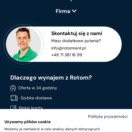
Firma
Skontaktuj się z nami
Masz dodatkowe pytania?
info@rotomrent.pl
+48 71 381 16 99
Dlaczego wynajem z Rotom?
Oferta w 24 godziny
Szybka dostawa
Niskie koszty
Polityka prywatności
Stała dostępność produktów
Używamy plików cookie
Szeroki asortyment
Możemy je zamieścić w celu analizy danych dotyczących