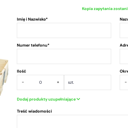
Kopia zapytania zostan
Imię i Nazwisko*
Naz
Numer telefonu*
Adre
Ilość
.
Okr
-
+
-
Dodaj produkty uzupełniające
Treść wiadomości