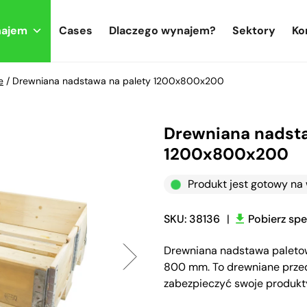
najem
Cases
Dlaczego wynajem?
Sektory
Ko
e
/
Drewniana nadstawa na palety 1200x800x200
Drewniana nadsta
1200x800x200
Produkt jest gotowy n
SKU: 38136
|
Pobierz spe
Drewniana nadstawa paletow
800 mm. To drewniane przedł
zabezpieczyć swoje produkt