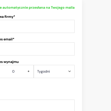
ie automatycznie przesłana na Twojego maila
wa firmy*
s email*
es wynajmu
+